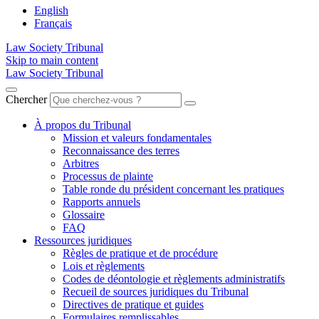
English
Français
Law Society Tribunal
Skip to main content
Law Society Tribunal
Chercher
À propos du Tribunal
Mission et valeurs fondamentales
Reconnaissance des terres
Arbitres
Processus de plainte
Table ronde du président concernant les pratiques
Rapports annuels
Glossaire
FAQ
Ressources juridiques
Règles de pratique et de procédure
Lois et règlements
Codes de déontologie et règlements administratifs
Recueil de sources juridiques du Tribunal
Directives de pratique et guides
Formulaires remplissables