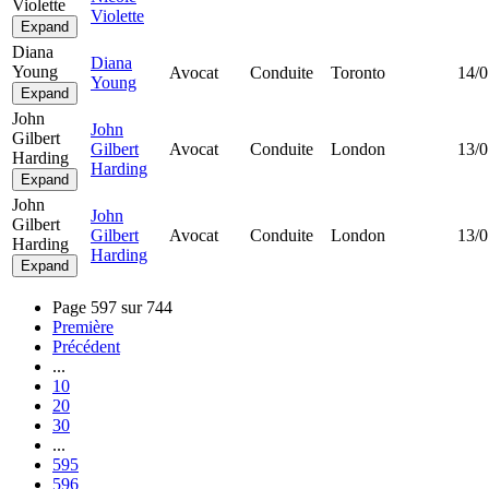
Violette
Violette
Expand
Diana
Diana
Young
Avocat
Conduite
Toronto
14/0
Young
Expand
John
John
Gilbert
Gilbert
Avocat
Conduite
London
13/0
Harding
Harding
Expand
John
John
Gilbert
Gilbert
Avocat
Conduite
London
13/0
Harding
Harding
Expand
Page 597 sur 744
Première
Précédent
...
10
20
30
...
595
596