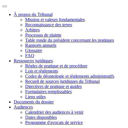
À propos du Tribunal
Mission et valeurs fondamentales
Reconnaissance des terres
Arbitres
Processus de plainte
Table ronde du président concernant les pratiques
Rapports annuels
Glossaire
FAQ
Ressources juridiques
Règles de pratique et de procédure
Lois et règlements
Codes de déontologie et règlements administratifs
Recueil de sources juridiques du Tribunal
Directives de pratique et guides
Formulaires remplissables
Liens utiles
Documents du dossier
Audiences
Calendrier des audiences à venir
Dates disponibles
Programme d'avocats de service