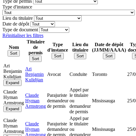
Type de permis
Type d'instance
Lieu du titulaire
Date de dépôt
Type de document
Réinitialiser les filtres
Titulaire
Type
Lieu du
Date de dépôt
Ty
Nom
de
d'instance
titulaire
(JJ/MM/AAAA)
doc
permis
Sort
Sort
Sort
Sort
Sort
Ari
Ari
Benjamin
Benjamin
Avocat
Conduite
Toronto
27/0
Kulidjian
Kulidjian
Expand
Appel par
Claude
Claude
Parajuriste
le titulaire
Hyman
Hyman
demandeur
ou
Mississauga
25/0
Armstrong
Armstrong
de permis
demandeur
Expand
de permis
Appel par
Claude
Claude
Parajuriste
le titulaire
Hyman
Hyman
demandeur
ou
Mississauga
25/0
Armstrong
Armstrong
de permis
demandeur