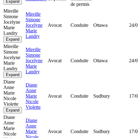
Expand
de permis
Mireille
Mireille
Simone
Simone
Jocelyne
Jocelyne
Avocat
Conduite
Ottawa
24/0
Marie
Marie
Landry
Landry
Expand
Mireille
Mireille
Simone
Simone
Jocelyne
Jocelyne
Avocat
Conduite
Ottawa
24/0
Marie
Marie
Landry
Landry
Expand
Diane
Diane
Anne
Anne
Marie
Marie
Avocat
Conduite
Sudbury
17/0
Nicole
Nicole
Violette
Violette
Expand
Diane
Diane
Anne
Anne
Marie
Marie
Avocat
Conduite
Sudbury
17/0
Nicole
Nicole