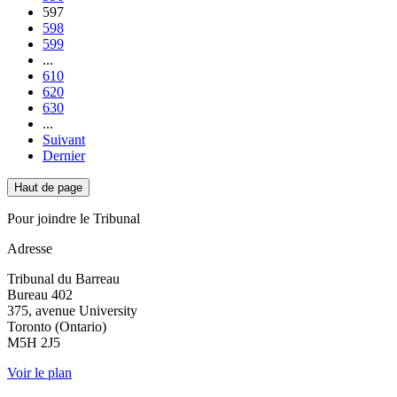
597
598
599
...
610
620
630
...
Suivant
Dernier
Haut de page
Pour joindre le Tribunal
Adresse
Tribunal du Barreau
Bureau 402
375, avenue University
Toronto (Ontario)
M5H 2J5
Voir le plan