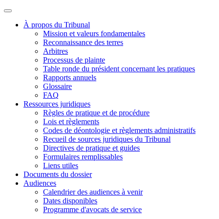
À propos du Tribunal
Mission et valeurs fondamentales
Reconnaissance des terres
Arbitres
Processus de plainte
Table ronde du président concernant les pratiques
Rapports annuels
Glossaire
FAQ
Ressources juridiques
Règles de pratique et de procédure
Lois et règlements
Codes de déontologie et règlements administratifs
Recueil de sources juridiques du Tribunal
Directives de pratique et guides
Formulaires remplissables
Liens utiles
Documents du dossier
Audiences
Calendrier des audiences à venir
Dates disponibles
Programme d'avocats de service