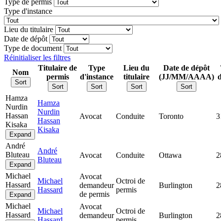
Type de permis
Type d'instance
Lieu du titulaire
Date de dépôt
Type de document
Réinitialiser les filtres
Titulaire de
Type
Lieu du
Date de dépôt
Nom
permis
d'instance
titulaire
(JJ/MM/AAAA)
Sort
Sort
Sort
Sort
Sort
Hamza
Hamza
Nurdin
Nurdin
Hassan
Avocat
Conduite
Toronto
3
Hassan
Kisaka
Kisaka
Expand
André
André
Bluteau
Avocat
Conduite
Ottawa
2
Bluteau
Expand
Michael
Avocat
Michael
Octroi de
Hassard
demandeur
Burlington
2
Hassard
permis
de permis
Expand
Michael
Avocat
Michael
Octroi de
Hassard
demandeur
Burlington
2
Hassard
permis