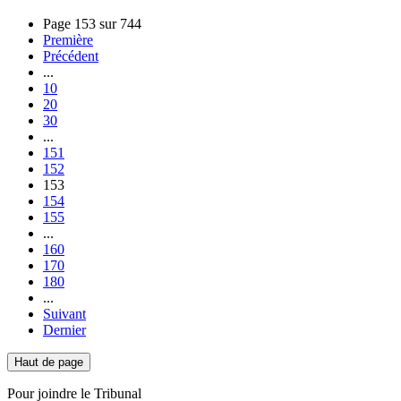
Page 153 sur 744
Première
Précédent
...
10
20
30
...
151
152
153
154
155
...
160
170
180
...
Suivant
Dernier
Haut de page
Pour joindre le Tribunal