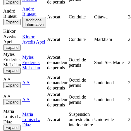
de permis
Expand
André
André
Bluteau
Bluteau
Avocat
Conduite
Ottawa
2
Additional
Expand
Information
Kirkor
Avedis
Kirkor
Avocat
Conduite
Markham
2
Apel
Avedis Apel
Expand
Myles
Myles
Avocat
Frederick
Octroi de
Frederick
demandeur
Sault Ste. Marie
2
McLellan
permis
McLellan
de permis
Expand
Avocat
A A
Octroi de
A A
demandeur
Undefined
2
permis
Expand
de permis
Avocat
A A
Octroi de
A A
demandeur
Undefined
2
permis
Expand
de permis
Maria
Maria
Suspension
Louisa L.
Louisa L.
Avocat
ou restriction
Unionville
2
Diaz
Diaz
interlocutoire
Expand